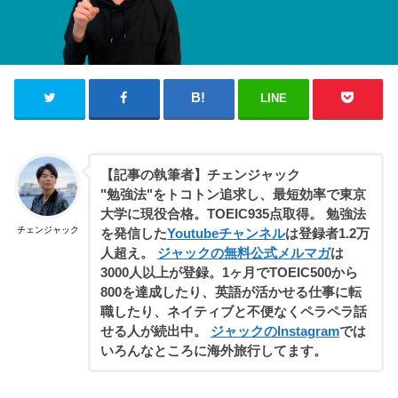
LINE
【記事の執筆者】チェンジャック
"勉強法"をトコトン追求し、最短効率で東京
大学に現役合格。TOEIC935点取得。 勉強法
チェンジャック
を発信した
Youtubeチャンネル
は登録者1.2万
人超え。
ジャックの無料公式メルマガ
は
3000人以上が登録。1ヶ月でTOEIC500から
800を達成したり、英語が活かせる仕事に転
職したり、ネイティブと不便なくペラペラ話
せる人が続出中。
ジャックのInstagram
では
いろんなところに海外旅行してます。