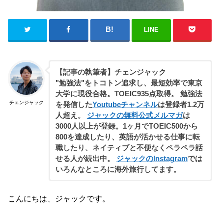
LINE
【記事の執筆者】チェンジャック
"勉強法"をトコトン追求し、最短効率で東京
大学に現役合格。TOEIC935点取得。 勉強法
チェンジャック
を発信した
Youtubeチャンネル
は登録者1.2万
人超え。
ジャックの無料公式メルマガ
は
3000人以上が登録。1ヶ月でTOEIC500から
800を達成したり、英語が活かせる仕事に転
職したり、ネイティブと不便なくペラペラ話
せる人が続出中。
ジャックのInstagram
では
いろんなところに海外旅行してます。
こんにちは、ジャックです。