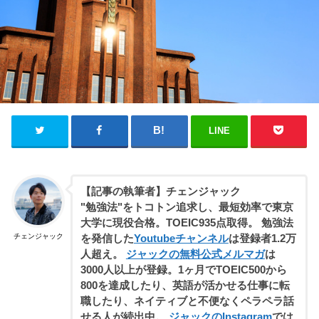
LINE
【記事の執筆者】チェンジャック
"勉強法"をトコトン追求し、最短効率で東京
大学に現役合格。TOEIC935点取得。 勉強法
チェンジャック
を発信した
Youtubeチャンネル
は登録者1.2万
人超え。
ジャックの無料公式メルマガ
は
3000人以上が登録。1ヶ月でTOEIC500から
800を達成したり、英語が活かせる仕事に転
職したり、ネイティブと不便なくペラペラ話
せる人が続出中。
ジャックのInstagram
では