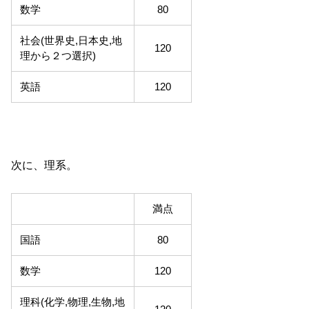
数学
80
社会(世界史,日本史,地
120
理から２つ選択)
英語
120
次に、理系。
満点
国語
80
数学
120
理科(化学,物理,生物,地