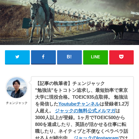
LINE
【記事の執筆者】チェンジャック
"勉強法"をトコトン追求し、最短効率で東京
大学に現役合格。TOEIC935点取得。 勉強法
チェンジャック
を発信した
Youtubeチャンネル
は登録者1.2万
人超え。
ジャックの無料公式メルマガ
は
3000人以上が登録。1ヶ月でTOEIC500から
800を達成したり、英語が活かせる仕事に転
職したり、ネイティブと不便なくペラペラ話
せる人が続出中。
ジャックのInstagram
では