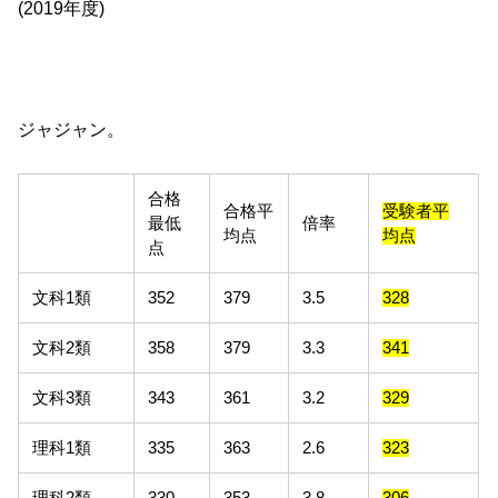
(2019年度)
ジャジャン。
合格
合格平
受験者平
最低
倍率
均点
均点
点
文科1類
352
379
3.5
328
文科2類
358
379
3.3
341
文科3類
343
361
3.2
329
理科1類
335
363
2.6
323