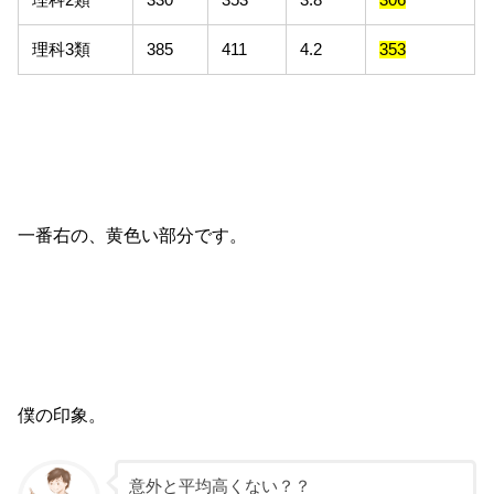
理科2類
330
353
3.8
306
理科3類
385
411
4.2
353
一番右の、黄色い部分です。
僕の印象。
意外と平均高くない？？