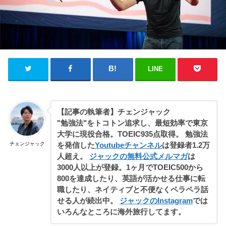
LINE
【記事の執筆者】チェンジャック
"勉強法"をトコトン追求し、最短効率で東京
大学に現役合格。TOEIC935点取得。 勉強法
チェンジャック
を発信した
Youtubeチャンネル
は登録者1.2万
人超え。
ジャックの無料公式メルマガ
は
3000人以上が登録。1ヶ月でTOEIC500から
800を達成したり、英語が活かせる仕事に転
職したり、ネイティブと不便なくペラペラ話
せる人が続出中。
ジャックのInstagram
では
いろんなところに海外旅行してます。