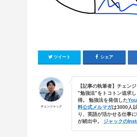
ツイート
シェア
【記事の執筆者】チェンジ
"勉強法"をトコトン追求し
得。 勉強法を発信した
Yo
料公式メルマガ
は3000人
チェンジャック
り、英語が活かせる仕事に
が続出中。
ジャックのInst