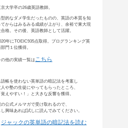
東京大学卒の26歳英語教師。
典型的なダメ学生だったものの、英語の本質を知
ってからはみるみる成績が上がり、余裕で東大現
役合格。その後、英語教師として活躍。
2020年にTOEIC935点取得。ブログランキング英
語部門１位獲得。
こちら
その他の実績一覧は
単語帳を使わない英単語の暗記法を考案し
友人や塾の生徒にやってもらったところ、
「覚えやすい！」と大きな反響を獲得。
僕の公式メルマガで受け取れるので、
もし興味あれば試しに読んでみてください。
ジャックの英単語の暗記法を読む
→