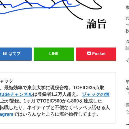
はてブ
LINE
Pocket
ャック
、最短効率で東京大学に現役合格。TOEIC935点取
utubeチャンネル
は登録者1.2万人超え。
ジャックの無
以上が登録。1ヶ月でTOEIC500から800を達成した
転職したり、ネイティブと不便なくペラペラ話せる人
agram
ではいろんなところに海外旅行してます。