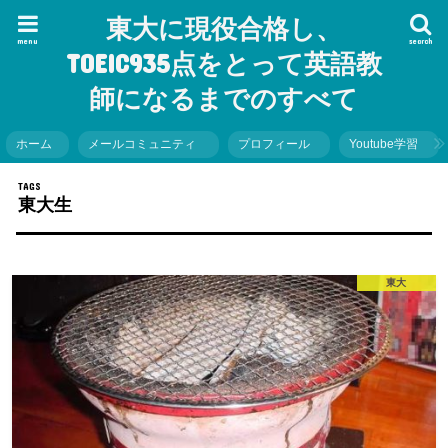
東大に現役合格し、
menu
search
TOEIC935点をとって英語教
師になるまでのすべて
ホーム
メールコミュニティ
プロフィール
Youtube学習
東大生
東大