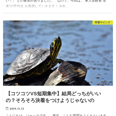
い！」 との要望がありました。 なので、今回は、 東大受験者”全
体”の平均点 を推測していきます！ &nb…
学習マインド
【コツコツVS短期集中】結局どっちがいい
の？そろそろ決着をつけようじゃないの
2019.11.13
こんにちは、ジャックです。 最近、こんな質問をよくもらいます。