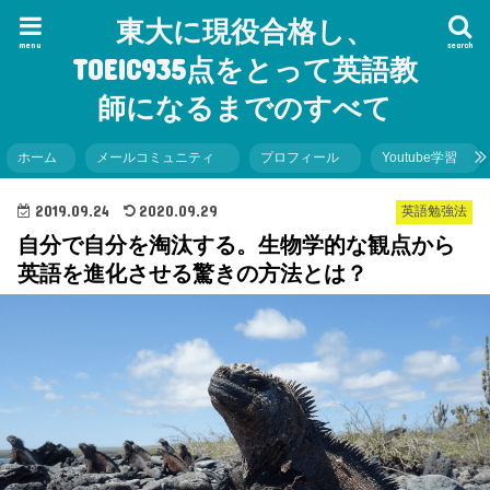
東大に現役合格し、
menu
search
TOEIC935点をとって英語教
師になるまでのすべて
ホーム
メールコミュニティ
プロフィール
Youtube学習
2019.09.24
2020.09.29
英語勉強法
自分で自分を淘汰する。生物学的な観点から
英語を進化させる驚きの方法とは？