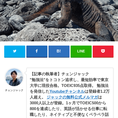
LINE
【記事の執筆者】チェンジャック
"勉強法"をトコトン追求し、最短効率で東京
大学に現役合格。TOEIC935点取得。 勉強法
チェンジャック
を発信した
Youtubeチャンネル
は登録者1.2万
人超え。
ジャックの無料公式メルマガ
は
3000人以上が登録。1ヶ月でTOEIC500から
800を達成したり、英語が活かせる仕事に転
職したり、ネイティブと不便なくペラペラ話