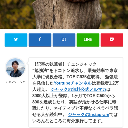
LINE
【記事の執筆者】チェンジャック
"勉強法"をトコトン追求し、最短効率で東京
大学に現役合格。TOEIC935点取得。 勉強法
チェンジャック
を発信した
Youtubeチャンネル
は登録者1.2万
人超え。
ジャックの無料公式メルマガ
は
3000人以上が登録。1ヶ月でTOEIC500から
800を達成したり、英語が活かせる仕事に転
職したり、ネイティブと不便なくペラペラ話
せる人が続出中。
ジャックのInstagram
では
いろんなところに海外旅行してます。