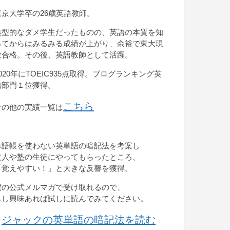
東京大学卒の26歳英語教師。
典型的なダメ学生だったものの、英語の本質を知
ってからはみるみる成績が上がり、余裕で東大現
役合格。その後、英語教師として活躍。
2020年にTOEIC935点取得。ブログランキング英
語部門１位獲得。
こちら
その他の実績一覧は
単語帳を使わない英単語の暗記法を考案し
友人や塾の生徒にやってもらったところ、
「覚えやすい！」と大きな反響を獲得。
僕の公式メルマガで受け取れるので、
もし興味あれば試しに読んでみてください。
ジャックの英単語の暗記法を読む
→