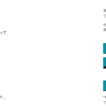
って
？」
“