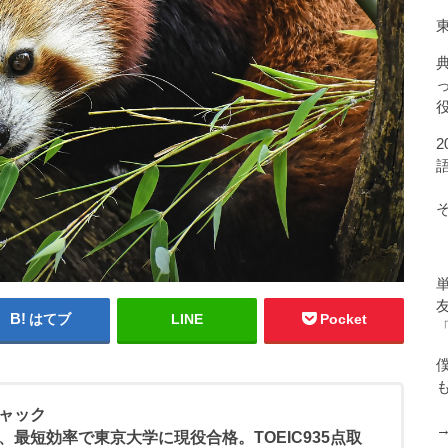
はてブ
LINE
Pocket
ャック
、最短効率で東京大学に現役合格。TOEIC935点取