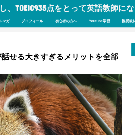
し、TOEIC935点をとって英語教師に
ルマガ
プロフィール
初心者の方へ
Youtube学習
推奨教
が話せる大きすぎるメリットを全部