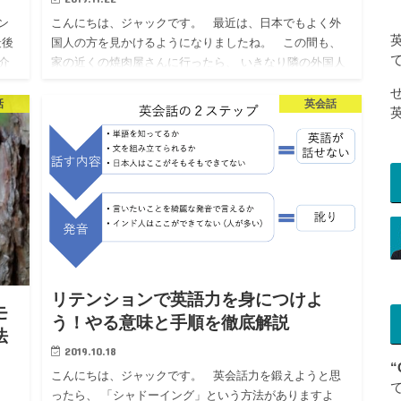
ン
こんにちは、ジャックです。 最近は、日本でもよく外
最後
国人の方を見かけるようになりましたね。 この間も、
介
家の近くの焼肉屋さんに行ったら、 いきなり隣の外国人
…
のおばちゃんに話しかけられました。 &n…
話
英会話
リテンションで英語力を身につけよ
モ
う！やる意味と手順を徹底解説
法
2019.10.18
“
こんにちは、ジャックです。 英会話力を鍛えようと思
ったら、 「シャドーイング」という方法がありますよ