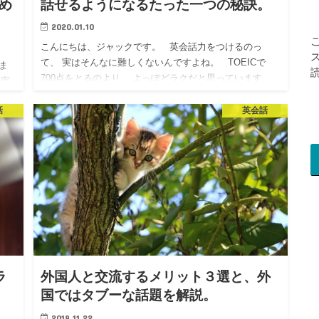
とめ
話せるようになるたった一つの秘訣。
2020.01.10
こんにちは、ジャックです。 英会話力をつけるのっ
て、 実はそんなに難しくないんですよね。 TOEICで
ま
700点をとるのより、 よっぽどラクだと思っています。
 実
そもそ…
話
英会話
ラ
外国人と交流するメリット３選と、外
国ではタブーな話題を解説。
2019.11.22