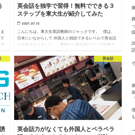
う
英会話を独学で習得！無料でできる３
ステップを東大生が紹介してみた
2021.07.15
てま
こんにちは、東大生英語教師のジャックです。 僕は、
って
日本にいながらして 外国人と雑談できるレベルで英会話
と不
ができるなりました。 普段から英会話について読者さ
んにも聞かれるので、今回は 英会話を独学…
話
英会話
勧誘
英会話力がなくても外国人とペラペラ