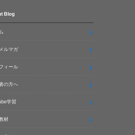
t Blog
ム
メルマガ
フィール
者の方へ
tube学習
教材