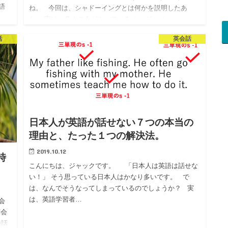
語
ね。 今回は、シャドーイングとは何かを説明したあ
よ
と、 実は、多くの人がやっている シャドーイ…
いう
話
英会話
日本人が英語が話せない７つの本当の
理由と、たった１つの解決法。
2019.10.12
時
こんにちは、ジャックです。 「日本人は英語は話せな
。
い！」 そう思っている日本人はかなり多いです。 で
は、なんでそうなってしまっているのでしょうか？ 実
は、英語学習者…
会
英会
会話