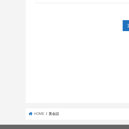
は独学でも練習できるんです。 &nbs…
HOME
英会話