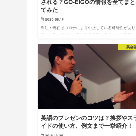
される？GO-EIGOの情報を全てま
てみた
2020.08.19
※注：現在はコロナにより中止している可能性があり
す。 こんにちは、東大生英語教師のジャックです。
は、無料で通える英会話教室があるんです。 その名
英会
も、 GO-EIGO (https://g…
英語のプレゼンのコツは？挨拶やス
イドの使い方、例文まで一挙紹介！
2019.12.25