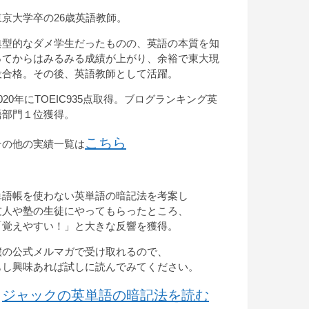
東京大学卒の26歳英語教師。
典型的なダメ学生だったものの、英語の本質を知
ってからはみるみる成績が上がり、余裕で東大現
役合格。その後、英語教師として活躍。
2020年にTOEIC935点取得。ブログランキング英
語部門１位獲得。
こちら
その他の実績一覧は
単語帳を使わない英単語の暗記法を考案し
友人や塾の生徒にやってもらったところ、
「覚えやすい！」と大きな反響を獲得。
僕の公式メルマガで受け取れるので、
もし興味あれば試しに読んでみてください。
ジャックの英単語の暗記法を読む
→