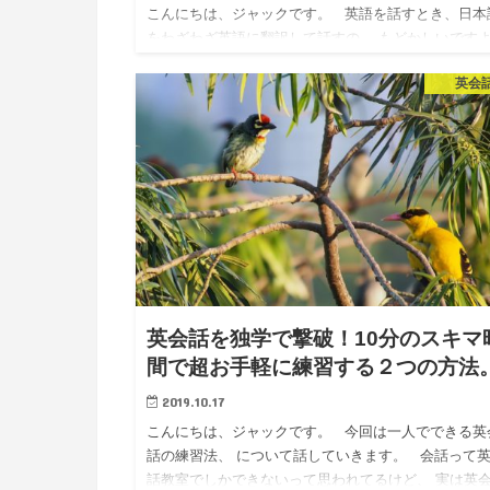
こんにちは、ジャックです。 英語を話すとき、日本
をわざわざ英語に翻訳して話すの、 もどかしいです
ね。 単純に時間かかかるし、 「あれ？これなんて
英会
んだっけ…？」 と考えている…
英会話を独学で撃破！10分のスキマ
間で超お手軽に練習する２つの方法
2019.10.17
こんにちは、ジャックです。 今回は一人でできる英
話の練習法、 について話していきます。 会話って
話教室でしかできないって思われてるけど、 実は英