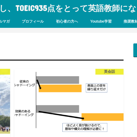
し、TOEIC935点をとって英語教師に
ルマガ
プロフィール
初心者の方へ
Youtube学習
推奨教
英会話