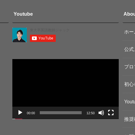
Youtube
Abou
ホー
公式
動
プロ
画
プ
レ
初心
ー
ヤ
You
ー
00:00
12:50
推奨