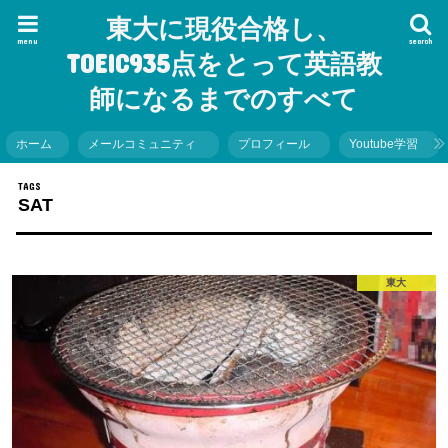
東大に現役合格し、
menu
search
TOEIC935点をとって英語教
師になるまでのすべて
ホーム
メールコミュニティ
プロフィール
Youtube学習
SAT
東大